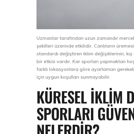
Uzmanlar tarafından uzun zamandır mercek 
şekilleri üzerinde etkilidir. Canlıların üre
standardı değiştiren iklim değişiklerinin, k
bir etkisi vardır. Kar sporları yapmaktan hoş
farklı lokasyonlara göre ayarlaman gerekebili
için uygun koşulları sunmayabilir.
KÜRESEL İKLIM D
SPORLARI GÜVEN
NELERDIR?