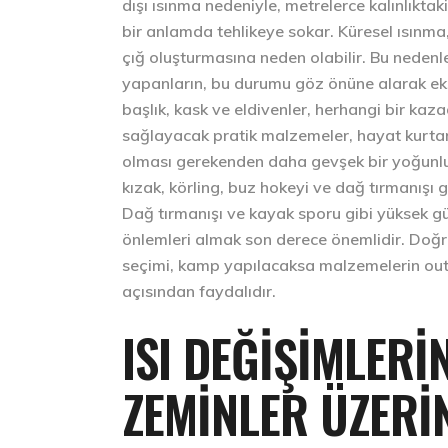
dışı ısınma nedeniyle, metrelerce kalınlıktaki
bir anlamda tehlikeye sokar. Küresel ısınma,
çığ oluşturmasına neden olabilir. Bu nedenl
yapanların, bu durumu göz önüne alarak eks
başlık, kask ve eldivenler, herhangi bir k
sağlayacak pratik malzemeler, hayat kurtarı
olması gerekenden daha gevşek bir yoğunlu
kızak, körling, buz hokeyi ve dağ tırmanışı g
Dağ tırmanışı ve kayak sporu gibi yüksek güve
önlemleri almak son derece önemlidir. Doğru
seçimi, kamp yapılacaksa malzemelerin out
açısından faydalıdır.
ISI DEĞIŞIMLERI
ZEMINLER ÜZERIN