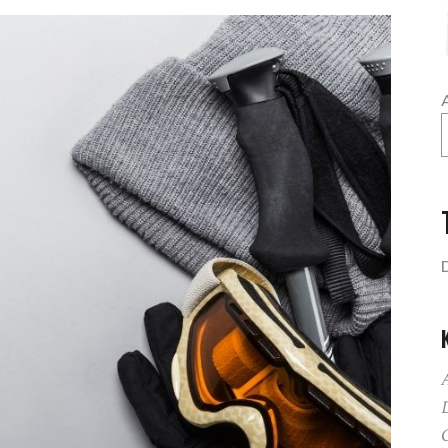
A
D
G