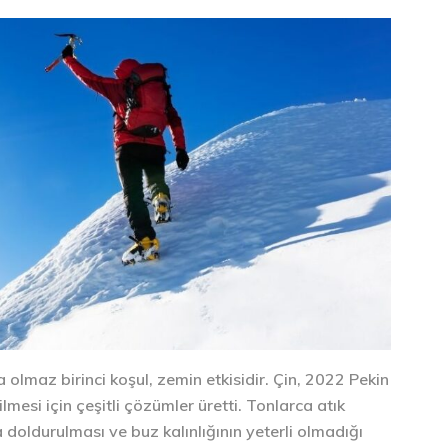
 olmaz birinci koşul, zemin etkisidir. Çin, 2022 Pekin
esi için çeşitli çözümler üretti. Tonlarca atık
a doldurulması ve buz kalınlığının yeterli olmadığı