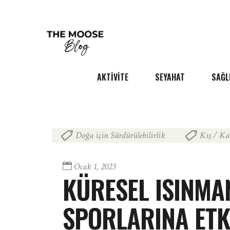
AKTIVITE
SEYAHAT
SAĞL
Doğa için Sürdürülebilirlik
Kış / Ka
,
Ocak 1, 2023
KÜRESEL ISINMA
SPORLARINA ETK