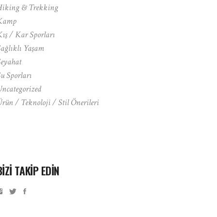
Hiking & Trekking
Kamp
ış / Kar Sporları
ağlıklı Yaşam
eyahat
u Sporları
ncategorized
rün / Teknoloji / Stil Önerileri
BIZI TAKIP EDIN