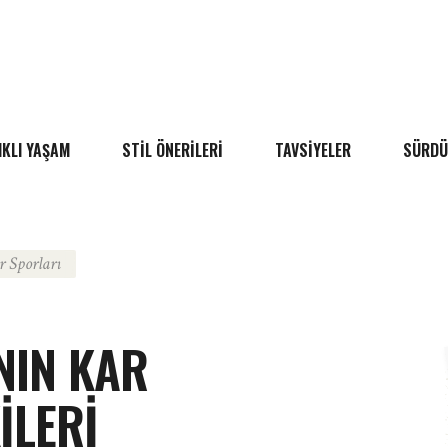
IKLI YAŞAM
STIL ÖNERILERI
TAVSIYELER
SÜRDÜ
r Sporları
NIN KAR
ILERI