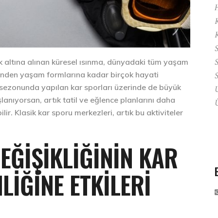
K
S
S
altına alınan küresel ısınma, dünyadaki tüm yaşam
mesinden yaşam formlarına kadar birçok hayati
S
ış sezonunda yapılan kar sporları üzerinde de büyük
U
lanıyorsan, artık tatil ve eğlence planlarını daha
Ü
r. Klasik kar sporu merkezleri, artık bu aktiviteler
EĞIŞIKLIĞININ KAR
LIĞINE ETKILERI