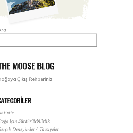
Ara
THE MOOSE BLOG
Doğaya Çıkış Rehberiniz
KATEGORILER
ktivite
oğa için Sürdürülebilirlik
erçek Deneyimler / Tavsiyeler