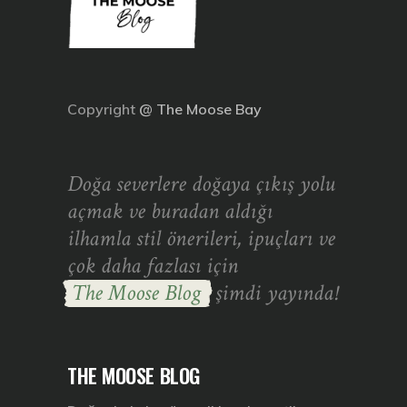
Copyright
@
The Moose Bay
Doğa severlere doğaya çıkış yolu
açmak ve buradan aldığı
ilhamla stil önerileri, ipuçları ve
çok daha fazlası için
The Moose Blog
şimdi yayında!
THE MOOSE BLOG