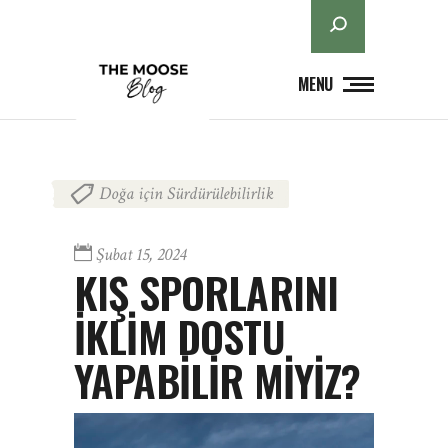
Ara
MENU
Doğa için Sürdürülebilirlik
Şubat 15, 2024
KIŞ SPORLARINI
İKLİM DOSTU
YAPABİLİR MİYİZ?