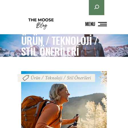
Ara
MENU
ÜRÜN / TEKNOLOJI /
STIL ÖNERILERI
Ürün / Teknoloji / Stil Önerileri