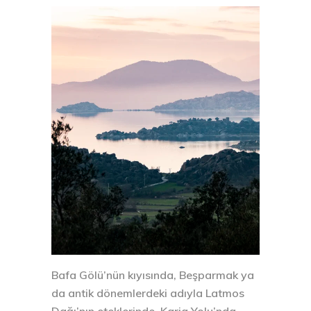
Bafa Gölü’nün kıyısında, Beşparmak ya
da antik dönemlerdeki adıyla Latmos
Dağı’nın eteklerinde, Karia Yolu’nda