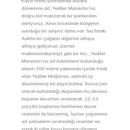
Kaya resmi sonrasında Bizans
dönemine ait, Yediler Manastırı’na
doğru bol manzaralı bir parkurdan
ilerliyoruz. Ama öncesinde bölgenin
sunduğu bir sürpriz daha var: İsa freski.
Adeta bir çağdan diğerine atlaya
atlaya gidiyoruz, zaman
makinesindeymişiz gibi bir his… Yediler
Manastırı’na ait kalıntıların bulunduğu
alanın 200 metre yakınında içinde fresk
olan Yediler Mağarası, aslında içi
düzenlenmiş bir kaya kütlesi. İnziva yeri
olarak kullanıldığı düşünülen bu devasa
kayanın duvarları sıvanarak, 12-13.
yüzyılın başlarına tarihlenen duvar
resimleri ile bezenmiş. İsa’nın yaşamına
ait sahnelerin sıralandığı resimler ne
yazık ki yıllar boyu hasara uğramış.