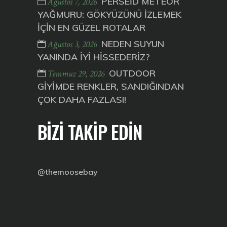
PERSEİD METEOR
Ağustos 7, 2026
YAĞMURU: GÖKYÜZÜNÜ İZLEMEK
İÇİN EN GÜZEL ROTALAR
NEDEN SUYUN
Ağustos 3, 2026
YANINDA İYİ HİSSEDERİZ?
OUTDOOR
Temmuz 29, 2026
GİYİMDE RENKLER, SANDIĞINDAN
ÇOK DAHA FAZLASI!
BİZİ TAKİP EDİN
@themoosebay