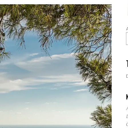
A
D
G