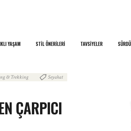
IKLI YAŞAM
STIL ÖNERILERI
TAVSIYELER
SÜRDÜ
ng & Trekking
Seyahat
,
EN ÇARPICI