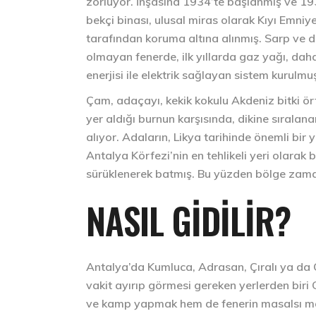
zorluyor. İnşasına 1934’te başlanmış ve 19
bekçi binası, ulusal miras olarak Kıyı Emni
tarafından koruma altına alınmış. Sarp ve di
olmayan fenerde, ilk yıllarda gaz yağı, dah
enerjisi ile elektrik sağlayan sistem kurulmu
Çam, adaçayı, kekik kokulu Akdeniz bitki ör
yer aldığı burnun karşısında, dikine sıralan
alıyor. Adaların, Likya tarihinde önemli bir 
Antalya Körfezi’nin en tehlikeli yeri olarak
sürüklenerek batmış. Bu yüzden bölge zaman
NASIL GIDILIR?
Antalya’da Kumluca, Adrasan, Çıralı ya da O
vakit ayırıp görmesi gereken yerlerden biri
ve kamp yapmak hem de fenerin masalsı man