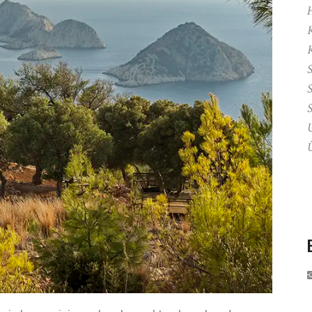
K
S
S
S
U
Ü