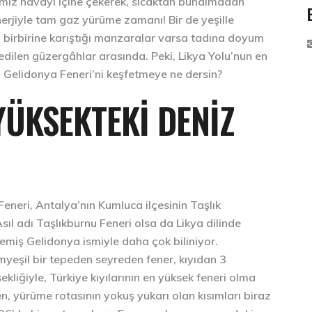
emiz havayı içine çekerek, sıcaktan bunalmadan
nerjiyle tam gaz yürüme zamanı! Bir de yeşille
a birbirine karıştığı manzaralar varsa tadına doyum
edilen güzergâhlar arasında. Peki, Likya Yolu’nun en
n Gelidonya Feneri’ni keşfetmeye ne dersin?
YÜKSEKTEKI DENIZ
eneri, Antalya’nın Kumluca ilçesinin Taşlık
Asıl adı Taşlıkburnu Feneri olsa da Likya dilinde
emiş Gelidonya ismiyle daha çok biliniyor.
myeşil bir tepeden seyreden fener, kıyıdan 3
kliğiyle, Türkiye kıyılarının en yüksek feneri olma
en, yürüme rotasının yokuş yukarı olan kısımları biraz