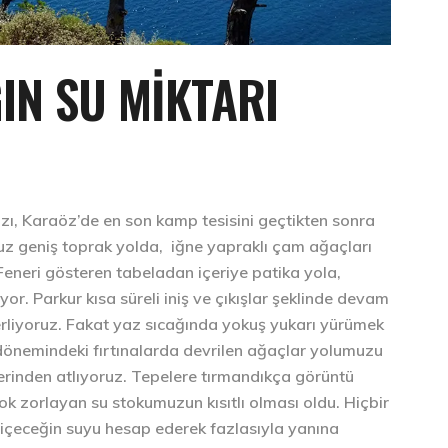
IN SU MIKTARI
ızı, Karaöz’de en son kamp tesisini geçtikten sonra
ruz geniş toprak yolda, iğne yapraklı çam ağaçları
eneri gösteren tabeladan içeriye patika yola,
or. Parkur kısa süreli iniş ve çıkışlar şeklinde devam
erliyoruz. Fakat yaz sıcağında yokuş yukarı yürümek
ş dönemindeki fırtınalarda devrilen ağaçlar yolumuzu
erinden atlıyoruz. Tepelere tırmandıkça görüntü
ok zorlayan su stokumuzun kısıtlı olması oldu. Hiçbir
içeceğin suyu hesap ederek fazlasıyla yanına