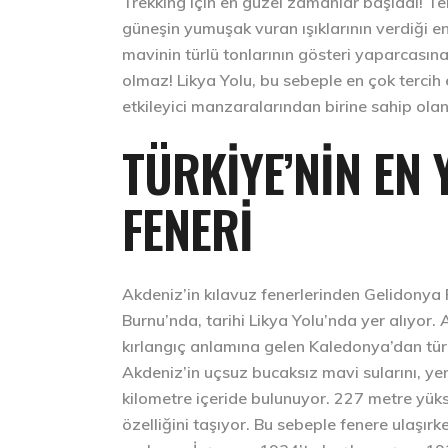
Trekking için en güzel zamanlar başladı! T
güneşin yumuşak vuran ışıklarının verdiği e
mavinin türlü tonlarının gösteri yaparcasın
olmaz! Likya Yolu, bu sebeple en çok tercih 
etkileyici manzaralarından birine sahip ola
TÜRKIYE’NIN EN 
FENERI
Akdeniz’in kılavuz fenerlerinden Gelidonya F
Burnu’nda, tarihi Likya Yolu’nda yer alıyor. 
kırlangıç anlamına gelen Kaledonya’dan tür
Akdeniz’in uçsuz bucaksız mavi sularını, ye
kilometre içeride bulunuyor. 227 metre yükse
özelliğini taşıyor. Bu sebeple fenere ulaşırk