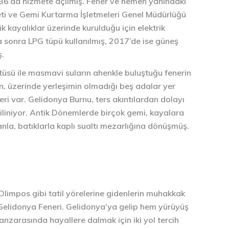
36’da hizmete açılmış. Fener ve hemen yanındaki
yeti ve Gemi Kurtarma İşletmeleri Genel Müdürlüğü
k kayalıklar üzerinde kurulduğu için elektrik
a sonra LPG tüpü kullanılmış, 2017’de ise güneş
ş.
tüsü ile masmavi suların ahenkle buluştuğu fenerin
an, üzerinde yerleşimin olmadığı beş adalar yer
yeri var. Gelidonya Burnu, ters akıntılardan dolayı
 biliniyor. Antik Dönemlerde birçok gemi, kayalara
la, batıklarla kaplı sualtı mezarlığına dönüşmüş.
limpos gibi tatil yörelerine gidenlerin muhakkak
 Gelidonya Feneri. Gelidonya’ya gelip hem yürüyüş
zarasında hayallere dalmak için iki yol tercih