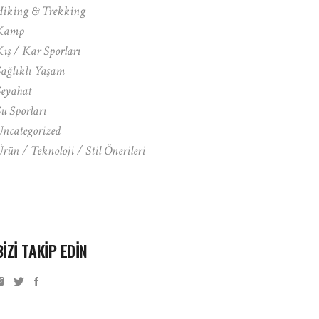
Hiking & Trekking
Kamp
ış / Kar Sporları
ağlıklı Yaşam
eyahat
u Sporları
ncategorized
rün / Teknoloji / Stil Önerileri
BIZI TAKIP EDIN