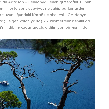
er alan Adrasan – Gelidonya Feneri güzergâhı. Bunun
mını, orta zorluk seviyesine sahip parkurlardan
etre uzunluğundaki Karaöz Mahallesi – Gelidonya
aç ile geri kalan yaklaşık 2 kilometrelik kısmını da
nin dibine kadar araçla gidilmiyor, bir kısmında