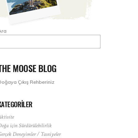
Ara
THE MOOSE BLOG
Doğaya Çıkış Rehberiniz
KATEGORILER
ktivite
oğa için Sürdürülebilirlik
erçek Deneyimler / Tavsiyeler