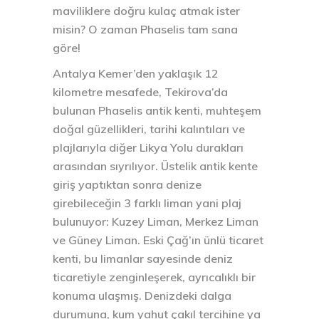
maviliklere doğru kulaç atmak ister
misin? O zaman Phaselis tam sana
göre!
Antalya Kemer’den yaklaşık 12
kilometre mesafede, Tekirova’da
bulunan Phaselis antik kenti, muhteşem
doğal güzellikleri, tarihi kalıntıları ve
plajlarıyla diğer Likya Yolu durakları
arasından sıyrılıyor. Üstelik antik kente
giriş yaptıktan sonra denize
girebileceğin 3 farklı liman yani plaj
bulunuyor: Kuzey Liman, Merkez Liman
ve Güney Liman. Eski Çağ’ın ünlü ticaret
kenti, bu limanlar sayesinde deniz
ticaretiyle zenginleşerek, ayrıcalıklı bir
konuma ulaşmış. Denizdeki dalga
durumuna, kum yahut çakıl tercihine ya