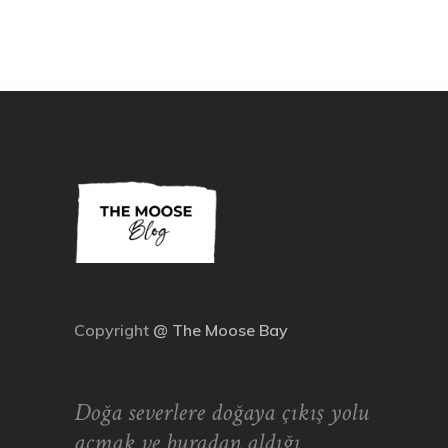
Copyright
@
The Moose Bay
Doğa severlere doğaya çıkış yolu
açmak ve buradan aldığı