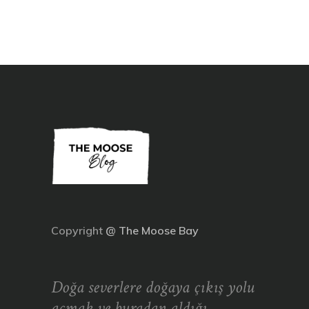
Copyright
@
The Moose Bay
Doğa severlere doğaya çıkış yolu
açmak ve buradan aldığı