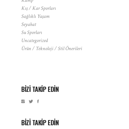
Kamp
Kış / Kar Sporları
Sağlıklı Yaşam
Seyahat
Su Sporları
Uncategorized
Ürün / Teknoloji / Stil Önerileri
BIZI TAKIP EDIN
BİZİ TAKİP EDİN