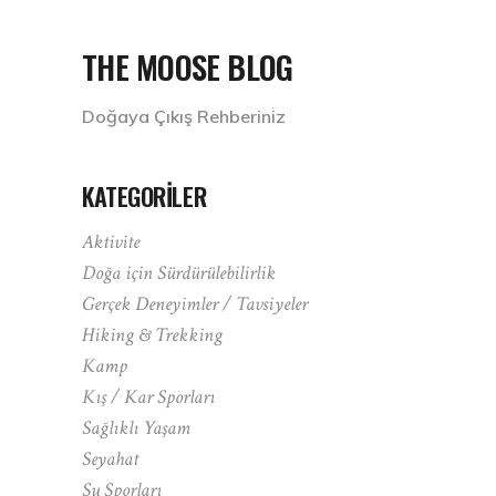
THE MOOSE BLOG
Doğaya Çıkış Rehberiniz
KATEGORILER
Aktivite
Doğa için Sürdürülebilirlik
Gerçek Deneyimler / Tavsiyeler
Hiking & Trekking
Kamp
Kış / Kar Sporları
Sağlıklı Yaşam
Seyahat
Su Sporları