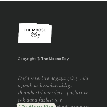
Copyright
@
The Moose Bay
Doğa severlere doğaya çıkış yolu
açmak ve buradan aldığı
ilhamla stil önerileri, ipuçları ve
çok daha fazlası için
The Moose Blog
şimdi yayında!