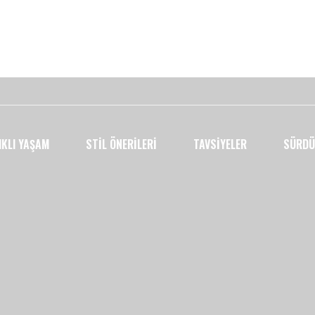
IKLI YAŞAM
STIL ÖNERILERI
TAVSIYELER
SÜRDÜ