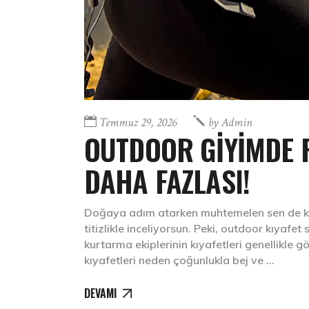
Temmuz 29, 2026
by
Admin
OUTDOOR GİYİMDE 
DAHA FAZLASI!
Doğaya adım atarken muhtemelen sen de kumaş
titizlikle inceliyorsun. Peki, outdoor kıyaf
kurtarma ekiplerinin kıyafetleri genellikle g
kıyafetleri neden çoğunlukla bej ve
DEVAMI