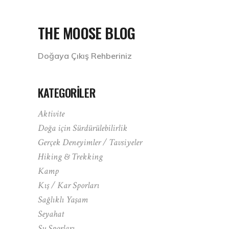
THE MOOSE BLOG
Doğaya Çıkış Rehberiniz
KATEGORILER
Aktivite
Doğa için Sürdürülebilirlik
Gerçek Deneyimler / Tavsiyeler
Hiking & Trekking
Kamp
Kış / Kar Sporları
Sağlıklı Yaşam
Seyahat
Su Sporları