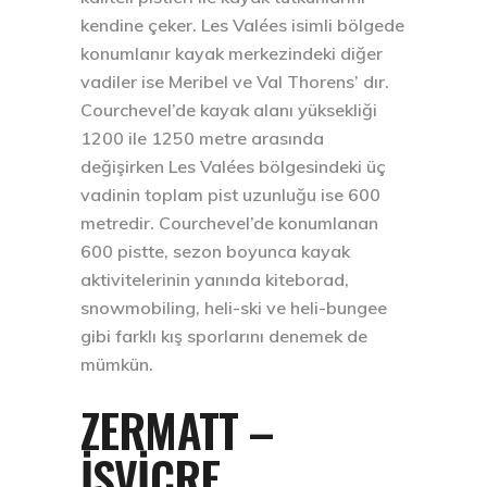
kendine çeker. Les Valées isimli bölgede
konumlanır kayak merkezindeki diğer
vadiler ise Meribel ve Val Thorens’ dır.
Courchevel’de kayak alanı yüksekliği
1200 ile 1250 metre arasında
değişirken Les Valées bölgesindeki üç
vadinin toplam pist uzunluğu ise 600
metredir. Courchevel’de konumlanan
600 pistte, sezon boyunca kayak
aktivitelerinin yanında kiteborad,
snowmobiling, heli-ski ve heli-bungee
gibi farklı kış sporlarını denemek de
mümkün.
ZERMATT –
İSVIÇRE