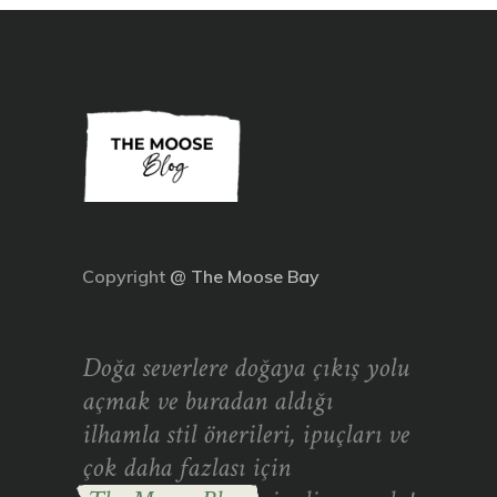
Copyright
@
The Moose Bay
Doğa severlere doğaya çıkış yolu
açmak ve buradan aldığı
ilhamla stil önerileri, ipuçları ve
çok daha fazlası için