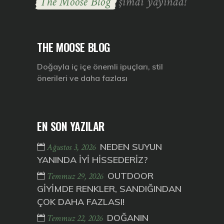
The Moose Blog
şimdi yayında!
THE MOOSE BLOG
Doğayla iç içe önemli ipuçları, stil
önerileri ve daha fazlası
EN SON YAZILAR
NEDEN SUYUN
Ağustos 3, 2026
YANINDA İYİ HİSSEDERİZ?
OUTDOOR
Temmuz 29, 2026
GİYİMDE RENKLER, SANDIĞINDAN
ÇOK DAHA FAZLASI!
DOĞANIN
Temmuz 22, 2026