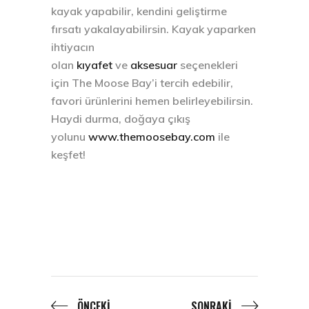
kayak yapabilir, kendini geliştirme
fırsatı yakalayabilirsin. Kayak yaparken
ihtiyacın
olan
kıyafet
ve
aksesuar
seçenekleri
için The Moose Bay’i tercih edebilir,
favori ürünlerini hemen belirleyebilirsin.
Haydi durma, doğaya çıkış
yolunu
www.themoosebay.com
ile
keşfet!
ÖNCEKI
SONRAKI